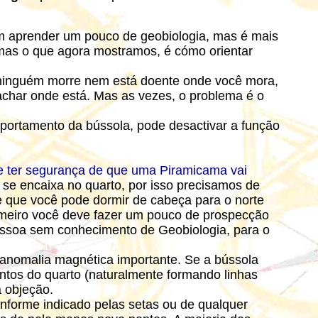
m aprender um pouco de geobiologia, mas é mais
mas o que agora mostramos, é cómo orientar
 ninguém morre nem está doente onde você mora,
 achar onde está. Mas as vezes, o problema é o
mportamento da bússola, pode desactivar a função
e ter segurança de que uma Piramicama vai
 se encaixa no quarto, por isso precisamos de
 que você pode dormir de cabeça para o norte
meiro você deve fazer um pouco de prospecção
pessoa sem conhecimento de Geobiologia, para o
anomalia magnética importante. Se a bússola
ntos do quarto (naturalmente formando linhas
a objeção.
onforme indicado pelas setas ou de qualquer