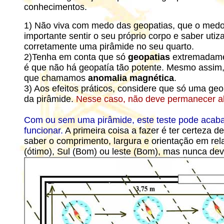
conhecimentos.
1) Não viva com medo das geopatias, que o medo
importante sentir o seu próprio corpo e saber uti
corretamente uma pirâmide no seu quarto.
2)Tenha em conta que só
geopatias
extremadame
é que não há geopatía tão potente. Mesmo assim, 
que chamamos
anomalia magnética
.
3) Aos efeitos práticos, considere que só uma ge
da pirâmide.
Nesse caso, não deve permanecer a
Com ou sem uma pirâmide, este teste pode acaba
funcionar.
A primeira coisa a fazer é ter certeza
saber o comprimento, largura e orientação em re
(ótimo), Sul (Bom) ou leste (Bom), mas nunca de