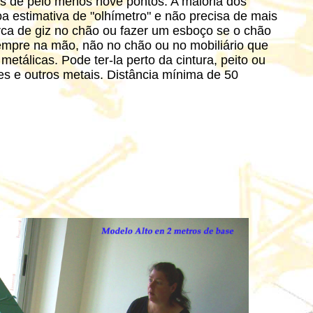
s de pelo menos nove pontos. A maioria dos
a estimativa de "olhímetro" e não precisa de mais
a de giz no chão ou fazer um esboço se o chão
e na mão, não no chão ou no mobiliário que
etálicas. Pode ter-la perto da cintura, peito ou
ares e outros metais. Distância mínima de 50