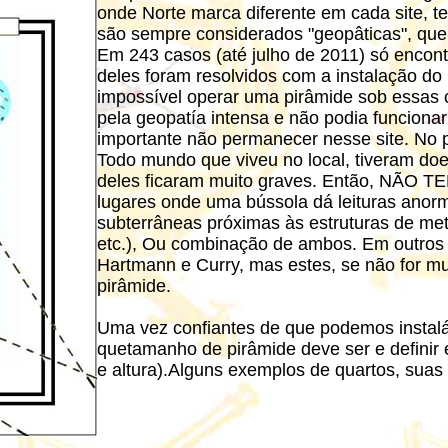
onde Norte marca diferente em cada site,
são sempre considerados "geopâticas", que 
Em 243 casos (até julho de 2011) só encon
deles foram resolvidos com a instalação do
impossível operar uma pirâmide sob essas c
pela geopatía intensa e não podia funcionar
importante não permanecer nesse site. No pr
Todo mundo que viveu no local, tiveram d
deles ficaram muito graves. Então, NÃO 
lugares onde uma bússola dá leituras anorm
subterrâneas próximas às estruturas de meta
etc.), Ou combinação de ambos. Em outros
Hartmann e Curry, mas estes, se não for m
pirâmide.
Uma vez confiantes de que podemos instalá-
quetamanho de pirâmide deve ser e definir
e altura).
Alguns exemplos de quartos, suas 