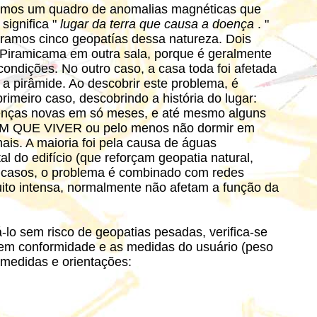
 temos um quadro de anomalias magnéticas que
significa "
lugar da terra que causa a doença
. "
tramos cinco geopatías dessa natureza. Dois
 Piramicama em outra sala, porque é geralmente
ondições. No outro caso, a casa toda foi afetada
 a pirâmide. Ao descobrir este problema, é
imeiro caso, descobrindo a história do lugar:
oenças novas em só meses, e até mesmo alguns
TEM QUE VIVER ou pelo menos não dormir em
ais. A maioria foi pela causa de águas
l do edifício (que reforçam geopatia natural,
 casos, o problema é combinado com redes
uito intensa, normalmente não afetam a função da
lo sem risco de geopatias pesadas, verifica-se
 em conformidade e as medidas do usuário (peso
medidas e orientações: