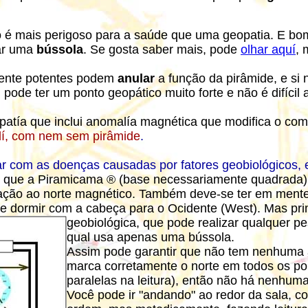
 é mais perigoso para a saúde que uma geopatia. E bo
zar uma
bússola
. Se gosta saber mais, pode
olhar aquí
, 
nte potentes podem
anular
a função da pirâmide, e si
pode ter um ponto geopático muito forte e não é difícil
opatía que inclui anomalía magnética que modifica o co
lí, com nem sem pirâmide
.
r com as doenças causadas por fatores geobiológicos, 
 de que a Piramicama ® (base necessariamente quadrada)
lação ao norte magnético. Também deve-se ter em mente
ve dormir com a cabeça para o Ocidente (West).
Mas pri
geobiológica, que pode realizar qualquer 
qual usa apenas uma bússola.
Assim pode garantir que não tem nenhuma 
marca corretamente o norte em todos os po
paralelas na leitura), então não há nenhum
Você pode ir "andando" ao redor da sala, c