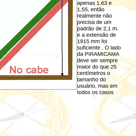
apenas 1,63 e
1,55, então
realmente não
precisa de um
padrão de 2,1 m.
e a extensão de
1915 mm foi
suficiente . O lado
da PIRAMICAMA
deve ser sempre
maior do que 25
centímetros o
tamanho do
usuário, mas em
todos os casos